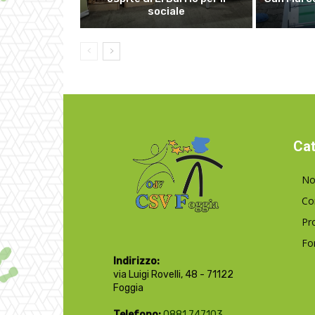
sociale
Cat
No
Co
Pr
Fo
Indirizzo:
via Luigi Rovelli, 48 - 71122
Foggia
Telefono:
0881.747103