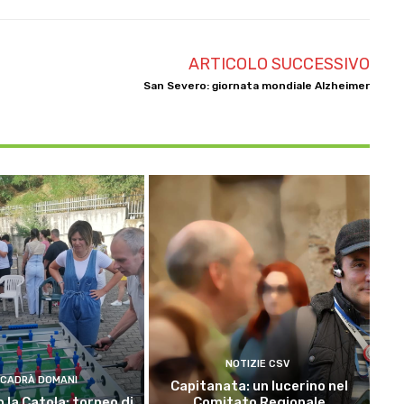
ARTICOLO SUCCESSIVO
San Severo: giornata mondiale Alzheimer
NOTIZIE CSV
CADRÀ DOMANI
Capitanata: un lucerino nel
 la Catola: torneo di
Comitato Regionale