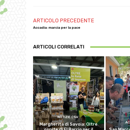
ARTICOLO PRECEDENTE
Accadia: marcia per la pace
ARTICOLI CORRELATI
NOTIZIE CSV
AC
Margherita di Savoia: Oltre
ospite di El Barrio per il
San Marco