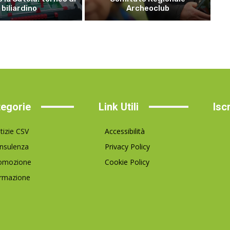
biliardino
Archeoclub
egorie
Link Utili
Isc
tizie CSV
Accessibilità
nsulenza
Privacy Policy
omozione
Cookie Policy
rmazione