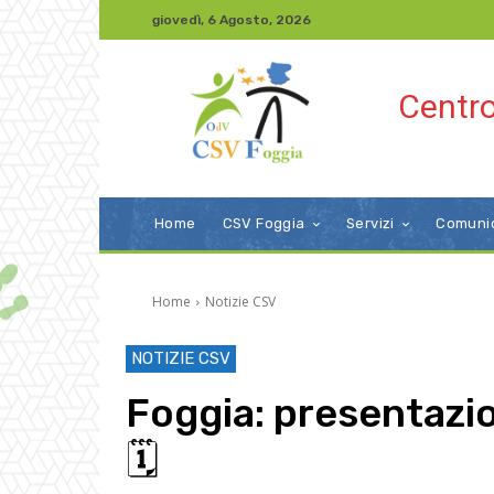
giovedì, 6 Agosto, 2026
Centro
Home
CSV Foggia
Servizi
Comuni
Home
Notizie CSV
NOTIZIE CSV
Foggia: presentazi
🗓