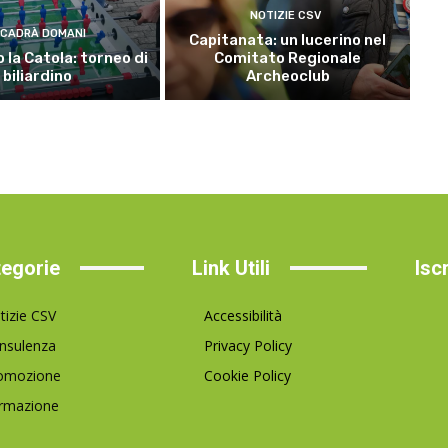
NOTIZIE CSV
CADRÀ DOMANI
Capitanata: un lucerino nel
 la Catola: torneo di
Comitato Regionale
biliardino
Archeoclub
egorie
Link Utili
Isc
tizie CSV
Accessibilità
nsulenza
Privacy Policy
omozione
Cookie Policy
rmazione