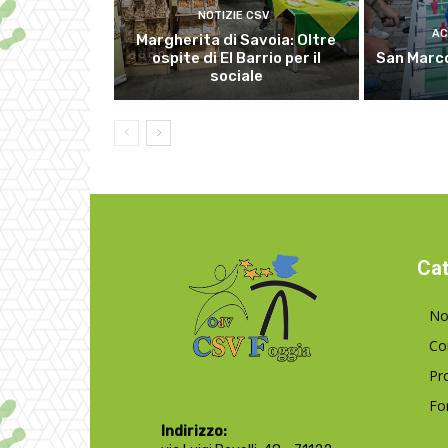
NOTIZIE CSV
AC
Margherita di Savoia: Oltre
ospite di El Barrio per il
San Marco
sociale
Cat
No
Co
Pr
Fo
Indirizzo: