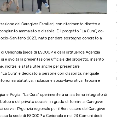
zzazione dei Caregiver Familiari, con riferimento diretto a
 congiunto ammalato o disabile. È il progetto “La Cura”, co-
Socio-Sanitario 2023, nato per dare sostegno concreto a
o di Cerignola (sede di ESCOOP e della istituenda Agenzia
 si è svolta la presentazione ufficiale del progetto, inserito
ne, inoltre, è stata utile anche per presentare
a Cura” e dedicato a persone con disabilità, nel quale
nomia abitativa, inclusione socio-lavorativa, tirocini e
Regione Puglia, “La Cura” sperimenterà un sistema integrato di
bblico e del privato sociale, in grado di fornire ai Caregiver
i servizi: l’Agenzia regionale per il Ben-essere del Caregiver
presso la sede di ESCOOP a Cerignola e nei 23 Comuni degli