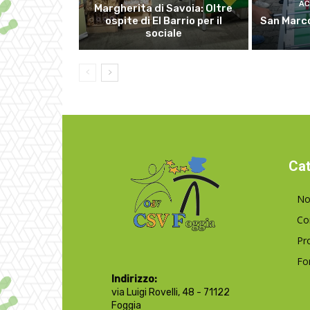
AC
Margherita di Savoia: Oltre
ospite di El Barrio per il
San Marco
sociale
Cat
No
Co
Pr
Fo
Indirizzo:
via Luigi Rovelli, 48 - 71122
Foggia