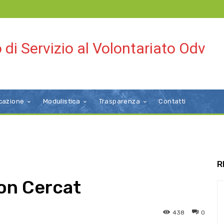
 di Servizio al Volontariato Odv
cazione
Modulistica
Trasparenza
Contatti
R
con Cercat
438
0