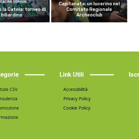
CADRÀ DOMANI
Capitanata: un lucerino nel
 la Catola: torneo di
Comitato Regionale
biliardino
Archeoclub
egorie
Link Utili
Isc
tizie CSV
Accessibilità
nsulenza
Privacy Policy
omozione
Cookie Policy
rmazione