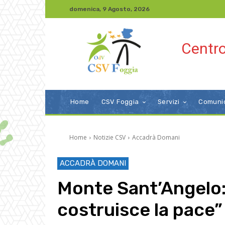
domenica, 9 Agosto, 2026
Centro
Home
CSV Foggia
Servizi
Comuni
Home
Notizie CSV
Accadrà Domani
ACCADRÀ DOMANI
Monte Sant’Angelo: “
costruisce la pace”