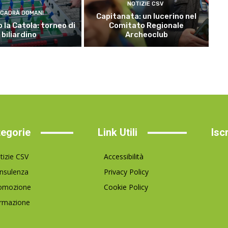
NOTIZIE CSV
CADRÀ DOMANI
Capitanata: un lucerino nel
 la Catola: torneo di
Comitato Regionale
biliardino
Archeoclub
egorie
Link Utili
Isc
tizie CSV
Accessibilità
nsulenza
Privacy Policy
omozione
Cookie Policy
rmazione