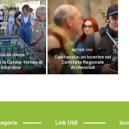
NOTIZIE CSV
CADRÀ DOMANI
Capitanata: un lucerino nel
 la Catola: torneo di
Comitato Regionale
biliardino
Archeoclub
egorie
Link Utili
Isc