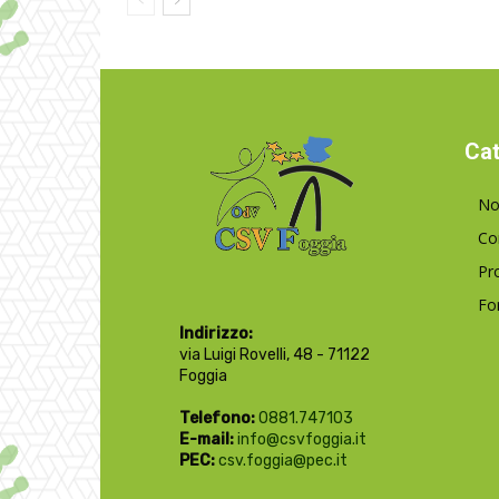
Cat
No
Co
Pr
Fo
Indirizzo:
via Luigi Rovelli, 48 - 71122
Foggia
Telefono:
0881.747103
E-mail:
info@csvfoggia.it
PEC:
csv.foggia@pec.it