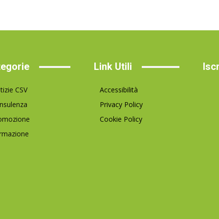
egorie
Link Utili
Isc
tizie CSV
Accessibilità
nsulenza
Privacy Policy
omozione
Cookie Policy
rmazione