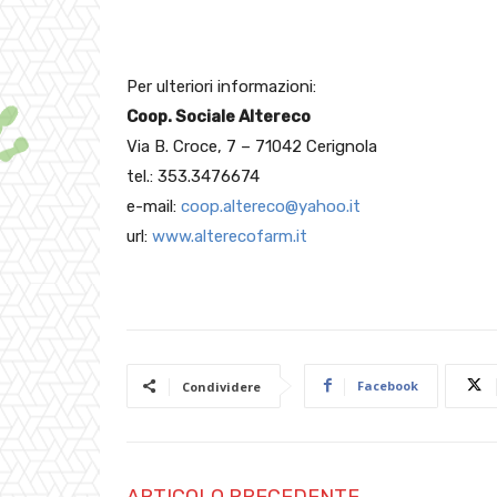
Per ulteriori informazioni:
Coop. Sociale Altereco
Via B. Croce, 7 – 71042 Cerignola
tel.: 353.3476674
e-mail:
coop.altereco@yahoo.it
url:
www.alterecofarm.it
Facebook
Condividere
ARTICOLO PRECEDENTE