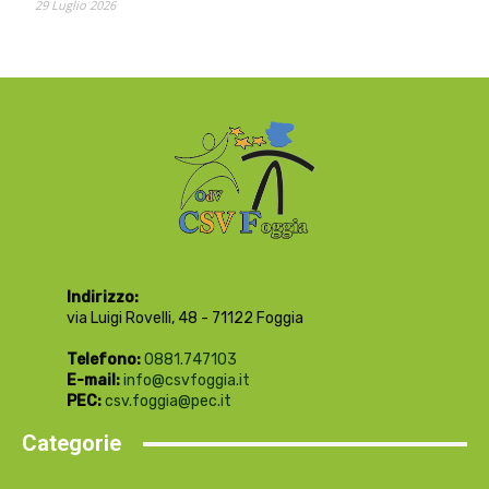
29 Luglio 2026
Indirizzo:
via Luigi Rovelli, 48 - 71122 Foggia
Telefono:
0881.747103
E-mail:
info@csvfoggia.it
PEC:
csv.foggia@pec.it
Categorie