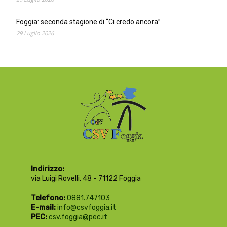
Foggia: seconda stagione di “Ci credo ancora”
29 Luglio 2026
Indirizzo:
via Luigi Rovelli, 48 - 71122 Foggia
Telefono:
0881.747103
E-mail:
info@csvfoggia.it
PEC:
csv.foggia@pec.it