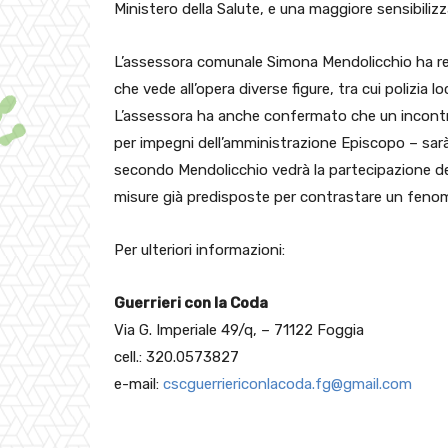
Ministero della Salute, e una maggiore sensibilizz
L’assessora comunale Simona Mendolicchio ha rep
che vede all’opera diverse figure, tra cui polizia lo
L’assessora ha anche confermato che un incontro 
per impegni dell’amministrazione Episcopo – sar
secondo Mendolicchio vedrà la partecipazione dell
misure già predisposte per contrastare un feno
Per ulteriori informazioni:
Guerrieri con la Coda
Via G. Imperiale 49/q, – 71122 Foggia
cell.: 320.0573827
e-mail:
cscguerriericonlacoda.fg@gmail.com