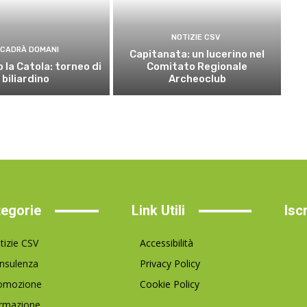
NOTIZIE CSV
CADRÀ DOMANI
Capitanata: un lucerino nel
 la Catola: torneo di
Comitato Regionale
biliardino
Archeoclub
egorie
Link Utili
Isc
tizie CSV
Accessibilità
nsulenza
Privacy Policy
omozione
Cookie Policy
rmazione