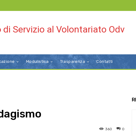
 di Servizio al Volontariato Odv
cazione
Modulistica
Trasparenza
Contatti
R
ndagismo
360
0