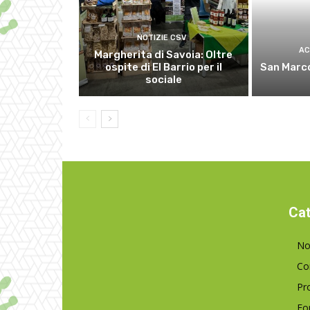
NOTIZIE CSV
AC
Margherita di Savoia: Oltre
ospite di El Barrio per il
San Marco
sociale
Cat
No
Co
Pr
Fo