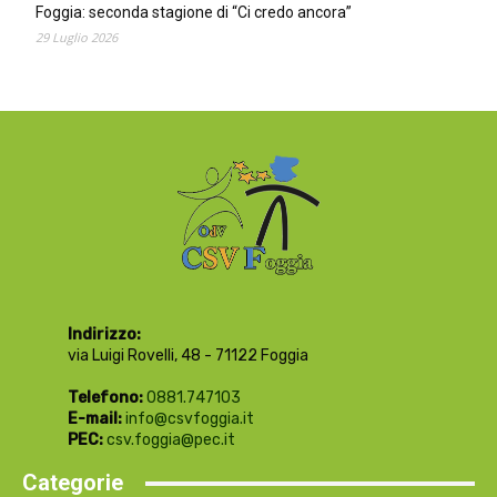
Foggia: seconda stagione di “Ci credo ancora”
29 Luglio 2026
Indirizzo:
via Luigi Rovelli, 48 - 71122 Foggia
Telefono:
0881.747103
E-mail:
info@csvfoggia.it
PEC:
csv.foggia@pec.it
Categorie