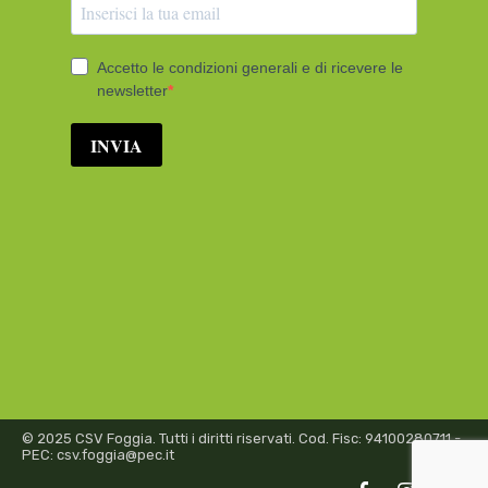
© 2025 CSV Foggia. Tutti i diritti riservati. Cod. Fisc: 94100280711 -
PEC: csv.foggia@pec.it