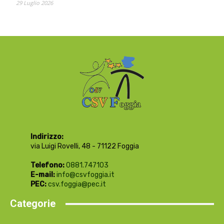
29 Luglio 2026
Indirizzo:
via Luigi Rovelli, 48 - 71122 Foggia
Telefono:
0881.747103
E-mail:
info@csvfoggia.it
PEC:
csv.foggia@pec.it
Categorie