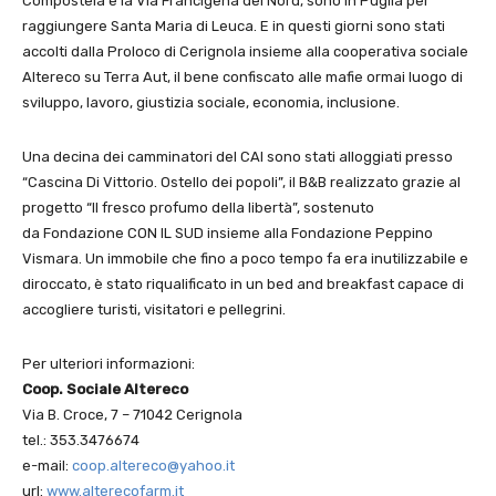
Compostela e la Via Francigena del Nord, sono in Puglia per
raggiungere Santa Maria di Leuca. E in questi giorni sono stati
accolti dalla Proloco di Cerignola insieme alla cooperativa sociale
Altereco su Terra Aut, il bene confiscato alle mafie ormai luogo di
sviluppo, lavoro, giustizia sociale, economia, inclusione.
Una decina dei camminatori del CAI sono stati alloggiati presso
“Cascina Di Vittorio. Ostello dei popoli”, il B&B realizzato grazie al
progetto “Il fresco profumo della libertà”, sostenuto
da Fondazione CON IL SUD insieme alla Fondazione Peppino
Vismara. Un immobile che fino a poco tempo fa era inutilizzabile e
diroccato, è stato riqualificato in un bed and breakfast capace di
accogliere turisti, visitatori e pellegrini.
Per ulteriori informazioni:
Coop. Sociale Altereco
Via B. Croce, 7 – 71042 Cerignola
tel.: 353.3476674
e-mail:
coop.altereco@yahoo.it
url:
www.alterecofarm.it