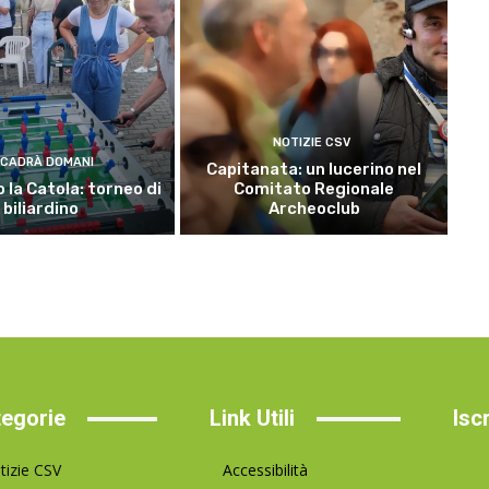
NOTIZIE CSV
CADRÀ DOMANI
Capitanata: un lucerino nel
 la Catola: torneo di
Comitato Regionale
biliardino
Archeoclub
egorie
Link Utili
Isc
tizie CSV
Accessibilità