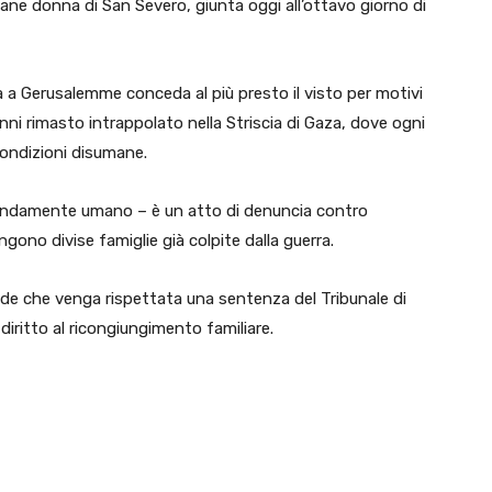
ane donna di San Severo, giunta oggi all’ottavo giorno di
ia a Gerusalemme conceda al più presto il visto per motivi
anni rimasto intrappolato nella Striscia di Gaza, dove ogni
 condizioni disumane.
rofondamente umano – è un atto di denuncia contro
ngono divise famiglie già colpite dalla guerra.
iede che venga rispettata una sentenza del Tribunale di
iritto al ricongiungimento familiare.