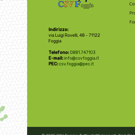
Co
Pr
Fo
Indirizzo:
via Luigi Rovelli, 48 - 71122
Foggia
Telefono:
0881.747103
E-mail:
info@csvfoggia.it
PEC:
csv.foggia@pec.it