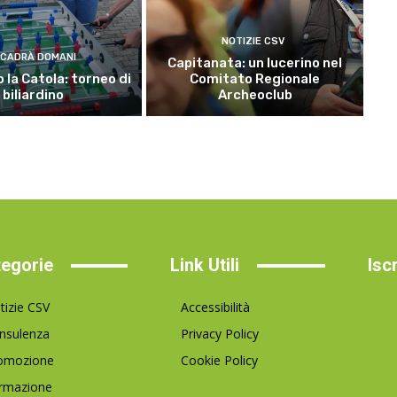
NOTIZIE CSV
CADRÀ DOMANI
Capitanata: un lucerino nel
 la Catola: torneo di
Comitato Regionale
biliardino
Archeoclub
egorie
Link Utili
Isc
tizie CSV
Accessibilità
nsulenza
Privacy Policy
omozione
Cookie Policy
rmazione