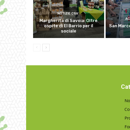
NOTIZIE CSV
AC
Margherita di Savoia: Oltre
ospite di El Barrio per il
San Marco
sociale
Cat
No
Co
Pr
Fo