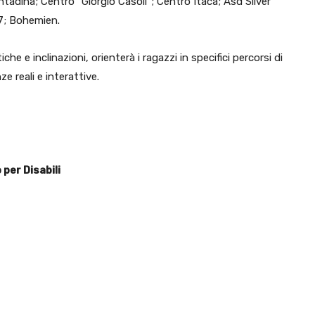
tadina; Centro “Giorgio Casoli”; Centro Itaca; Asd Silver
7; Bohemien.
che e inclinazioni, orienterà i ragazzi in specifici percorsi di
ze reali e interattive.
per Disabili