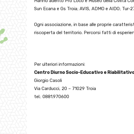
Hanno aderito Pro Loco e Museo della Civiltà Con
Sun Ecana e Gs Troia; AVIS, ADMO e AIDO; Tur-2
Ogni associazione, in base alle proprie caratteristi
riscoperta del territorio. Percorsi fatti di esperien
Per ulteriori informazioni:
Centro Diurno Socio-Educativo e Riabilitativo 
Giorgio Casoli
Via Carducci, 20 – 71029 Troia
tel.: 0881.970600