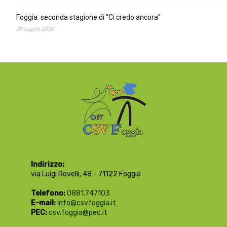
Foggia: seconda stagione di “Ci credo ancora”
29 Luglio 2026
Indirizzo:
via Luigi Rovelli, 48 - 71122 Foggia
Telefono:
0881.747103
E-mail:
info@csvfoggia.it
PEC:
csv.foggia@pec.it