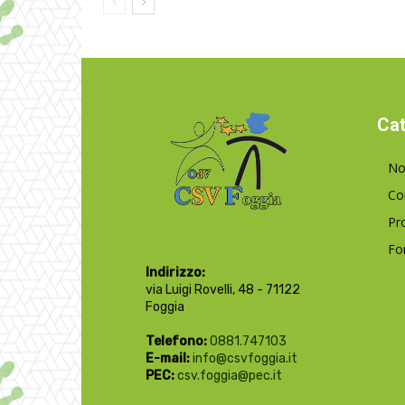
Cat
No
Co
Pr
Fo
Indirizzo:
via Luigi Rovelli, 48 - 71122
Foggia
Telefono:
0881.747103
E-mail:
info@csvfoggia.it
PEC:
csv.foggia@pec.it