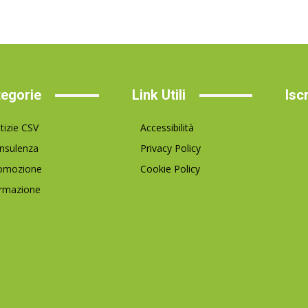
egorie
Link Utili
Isc
tizie CSV
Accessibilità
nsulenza
Privacy Policy
omozione
Cookie Policy
rmazione