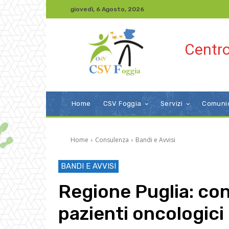
giovedì, 6 Agosto, 2026
Centro
Home
CSV Foggia
Servizi
Comuni
Home
Consulenza
Bandi e Avvisi
BANDI E AVVISI
Regione Puglia: con
pazienti oncologici