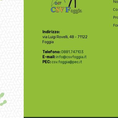
No
Co
Pr
Fo
Indirizzo:
via Luigi Rovelli, 48 - 71122
Foggia
Telefono:
0881.747103
E-mail:
info@csvfoggia.it
PEC:
csv.foggia@pec.it