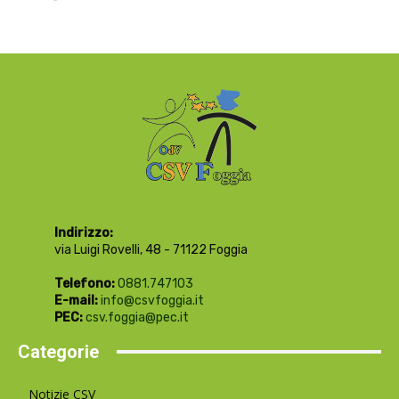
Indirizzo:
via Luigi Rovelli, 48 - 71122 Foggia
Telefono:
0881.747103
E-mail:
info@csvfoggia.it
PEC:
csv.foggia@pec.it
Categorie
Notizie CSV