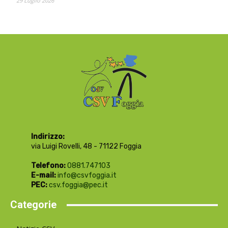
29 Luglio 2026
Indirizzo:
via Luigi Rovelli, 48 - 71122 Foggia
Telefono:
0881.747103
E-mail:
info@csvfoggia.it
PEC:
csv.foggia@pec.it
Categorie