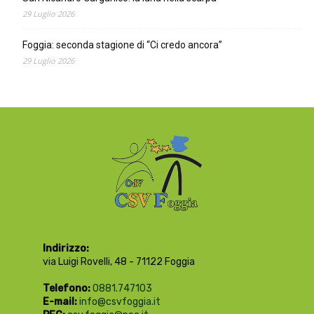
29 Luglio 2026
Foggia: seconda stagione di “Ci credo ancora”
29 Luglio 2026
Indirizzo:
via Luigi Rovelli, 48 - 71122 Foggia
Telefono:
0881.747103
E-mail:
info@csvfoggia.it