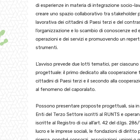
di esperienze in materia di integrazione socio-la
creare uno spazio collaborativo tra stakeholder pub
lavorativa dei cittadini di Paesi terzi e del contr
l’organizzazione e lo scambio di conoscenze ed esp
operazioni e dei servizi e promuovendo un repertor
strumenti.
L’avviso prevede due lotti tematici, per ciascuno
progettuale: il primo dedicato alla cooperazione 
cittadini di Paesi terzi e il secondo alla coopera
al fenomeno del caporalato.
Possono presentare proposte progettuali, sia in 
Enti del Terzo Settore iscritti al RUNTS e operant
iscritte al Registro di cui all’art. 42 del d.lgs. 28
lucro e le imprese sociali, le fondazioni di diritto p
ricerca, nonché consorzi, associazioni, unioni o 