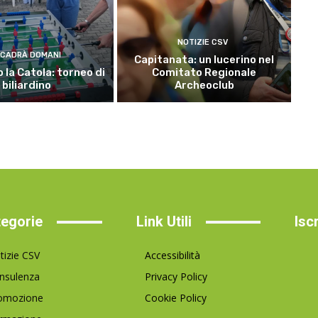
NOTIZIE CSV
CADRÀ DOMANI
Capitanata: un lucerino nel
 la Catola: torneo di
Comitato Regionale
biliardino
Archeoclub
egorie
Link Utili
Isc
tizie CSV
Accessibilità
nsulenza
Privacy Policy
omozione
Cookie Policy