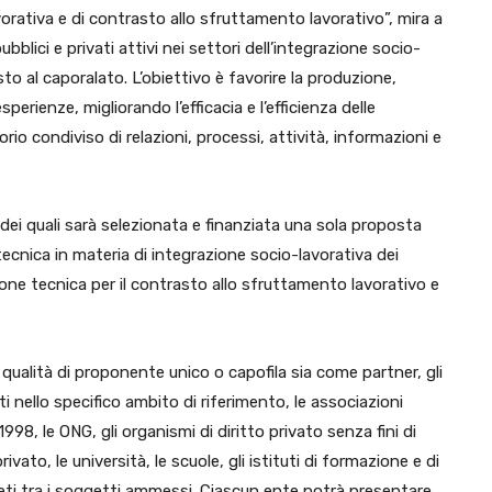
vorativa e di contrasto allo sfruttamento lavorativo”, mira a
blici e privati attivi nei settori dell’integrazione socio-
asto al caporalato. L’obiettivo è favorire la produzione,
erienze, migliorando l’efficacia e l’efficienza delle
io condiviso di relazioni, processi, attività, informazioni e
 dei quali sarà selezionata e finanziata una sola proposta
tecnica in materia di integrazione socio-lavorativa dei
zione tecnica per il contrasto allo sfruttamento lavorativo e
qualità di proponente unico o capofila sia come partner, gli
i nello specifico ambito di riferimento, le associazioni
6/1998, le ONG, gli organismi di diritto privato senza fini di
rivato, le università, le scuole, gli istituti di formazione e di
reti tra i soggetti ammessi. Ciascun ente potrà presentare