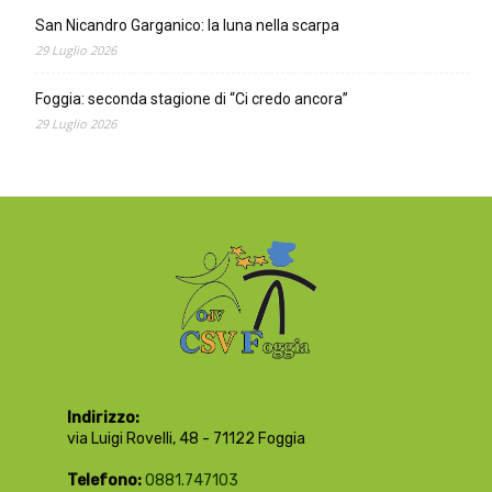
San Nicandro Garganico: la luna nella scarpa
29 Luglio 2026
Foggia: seconda stagione di “Ci credo ancora”
29 Luglio 2026
Indirizzo:
via Luigi Rovelli, 48 - 71122 Foggia
Telefono:
0881.747103