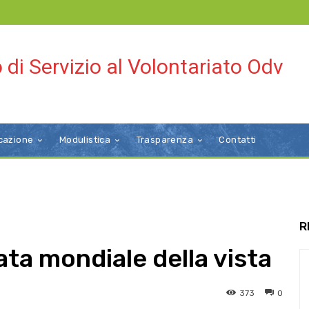
 di Servizio al Volontariato Odv
cazione
Modulistica
Trasparenza
Contatti
R
ta mondiale della vista
373
0