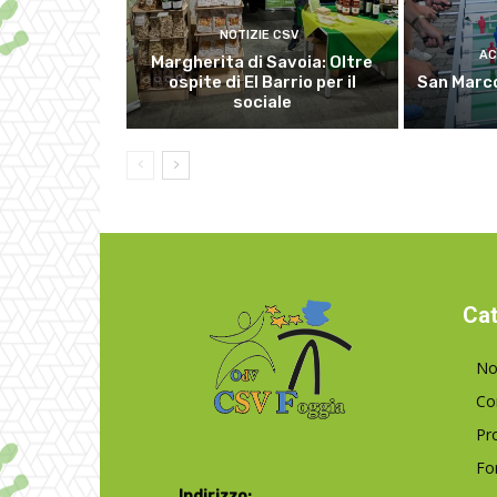
NOTIZIE CSV
AC
Margherita di Savoia: Oltre
ospite di El Barrio per il
San Marco
sociale
Cat
No
Co
Pr
Fo
Indirizzo: