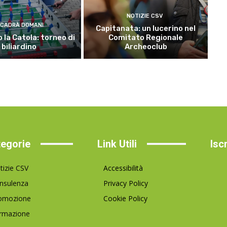
NOTIZIE CSV
CADRÀ DOMANI
Capitanata: un lucerino nel
 la Catola: torneo di
Comitato Regionale
biliardino
Archeoclub
egorie
Link Utili
Isc
tizie CSV
Accessibilità
nsulenza
Privacy Policy
omozione
Cookie Policy
rmazione