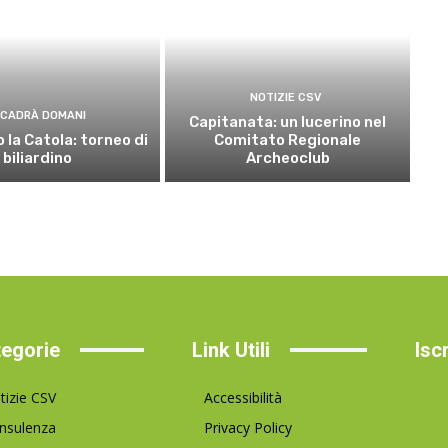
NOTIZIE CSV
CADRÀ DOMANI
Capitanata: un lucerino nel
 la Catola: torneo di
Comitato Regionale
biliardino
Archeoclub
egorie
Link Utili
Isc
tizie CSV
Accessibilità
nsulenza
Privacy Policy