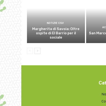
NOTIZIE CSV
AC
Margherita di Savoia: Oltre
ospite di El Barrio per il
San Marco
sociale
Cat
No
Co