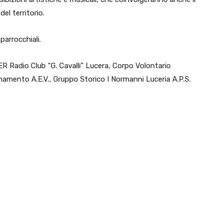
el territorio.
 parrocchiali.
SER Radio Club “G. Cavalli” Lucera, Corpo Volontario
namento A.E.V., Gruppo Storico I Normanni Luceria A.P.S.