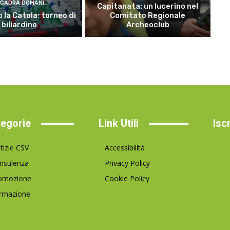
CADRÀ DOMANI
Capitanata: un lucerino nel
 la Catola: torneo di
Comitato Regionale
biliardino
Archeoclub
egorie
Link Utili
Isc
tizie CSV
Accessibilità
nsulenza
Privacy Policy
omozione
Cookie Policy
rmazione