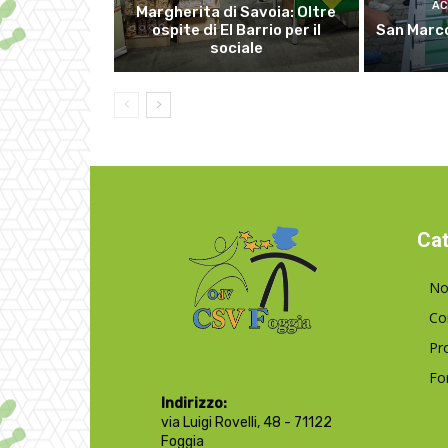
AC
Margherita di Savoia: Oltre
ospite di El Barrio per il
San Marco
sociale
Cat
No
Co
Pr
Fo
Indirizzo:
via Luigi Rovelli, 48 - 71122
Foggia