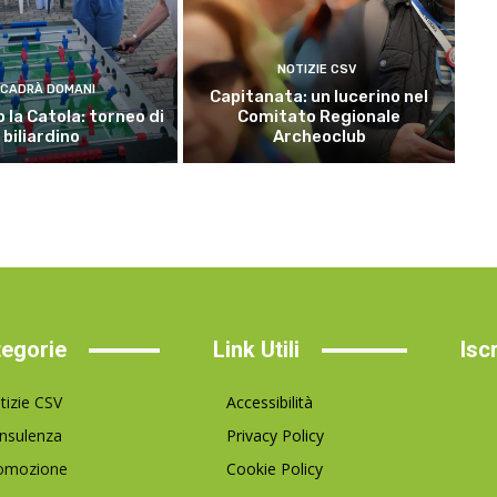
NOTIZIE CSV
CADRÀ DOMANI
Capitanata: un lucerino nel
 la Catola: torneo di
Comitato Regionale
biliardino
Archeoclub
egorie
Link Utili
Isc
tizie CSV
Accessibilità
nsulenza
Privacy Policy
omozione
Cookie Policy