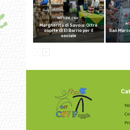
NOTIZIE CSV
AC
Margherita di Savoia: Oltre
ospite di El Barrio per il
San Marco
sociale
Cat
No
Co
Pr