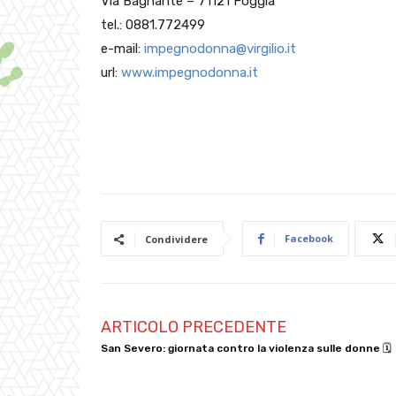
Via Bagnante – 71121 Foggia
tel.: 0881.772499
e-mail:
impegnodonna@virgilio.it
url:
www.impegnodonna.it
Facebook
Condividere
ARTICOLO PRECEDENTE
San Severo: giornata contro la violenza sulle donne 🗓