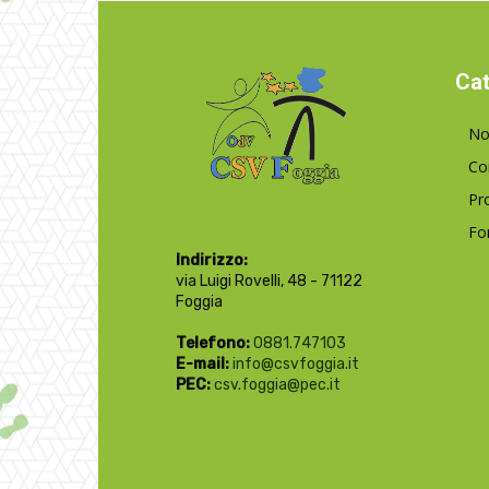
Cat
No
Co
Pr
Fo
Indirizzo:
via Luigi Rovelli, 48 - 71122
Foggia
Telefono:
0881.747103
E-mail:
info@csvfoggia.it
PEC:
csv.foggia@pec.it