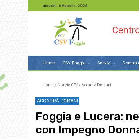
giovedì, 6 Agosto, 2026
Centro
Home
CSV Foggia
Servizi
Comuni
Home
Notizie CSV
Accadrà Domani
ACCADRÀ DOMANI
Foggia e Lucera: nel
con Impegno Donn