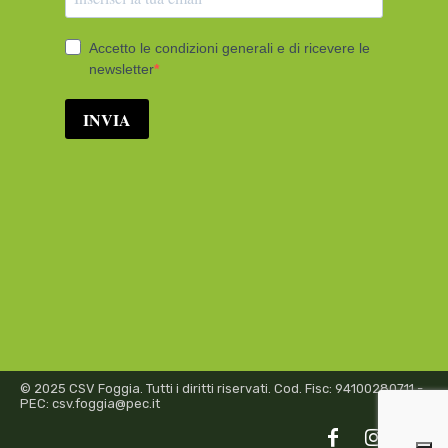
© 2025 CSV Foggia. Tutti i diritti riservati. Cod. Fisc: 94100280711 -
PEC: csv.foggia@pec.it