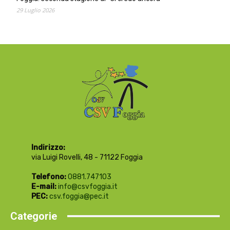
29 Luglio 2026
Indirizzo:
via Luigi Rovelli, 48 - 71122 Foggia
Telefono:
0881.747103
E-mail:
info@csvfoggia.it
PEC:
csv.foggia@pec.it
Categorie