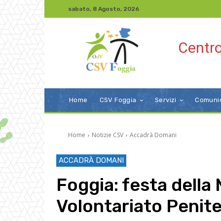
sabato, 8 Agosto, 2026
Centro
Home
CSV Foggia
Servizi
Comuni
Home
Notizie CSV
Accadrà Domani
ACCADRÀ DOMANI
Foggia: festa della 
Volontariato Penite