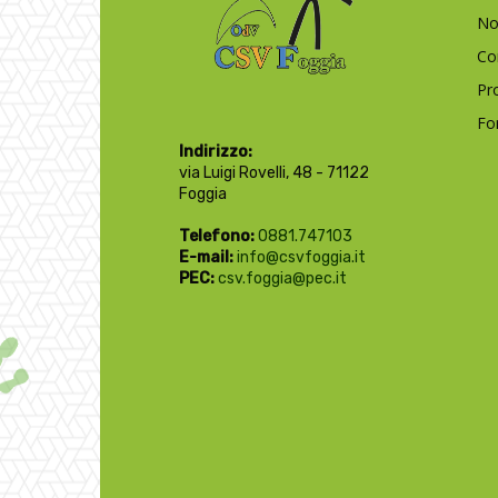
No
Co
Pr
Fo
Indirizzo:
via Luigi Rovelli, 48 - 71122
Foggia
Telefono:
0881.747103
E-mail:
info@csvfoggia.it
PEC:
csv.foggia@pec.it