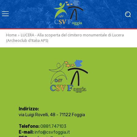
Home
LUCERA - Alla scoperta del cimitero monumentale di Lucera
(Archeoclub d'Italia APS)
Indirizzo:
via Luigi Rovelli, 48 - 71122 Foggia
Telefono:
0881.747103
E-mail:
info@csvfoggia.it