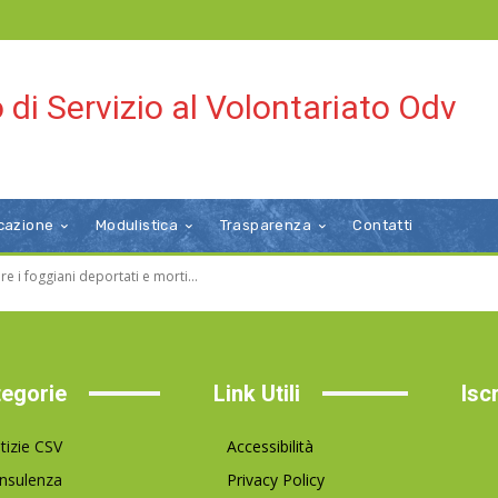
 di Servizio al Volontariato Odv
cazione
Modulistica
Trasparenza
Contatti
 i foggiani deportati e morti...
egorie
Link Utili
Isc
tizie CSV
Accessibilità
nsulenza
Privacy Policy