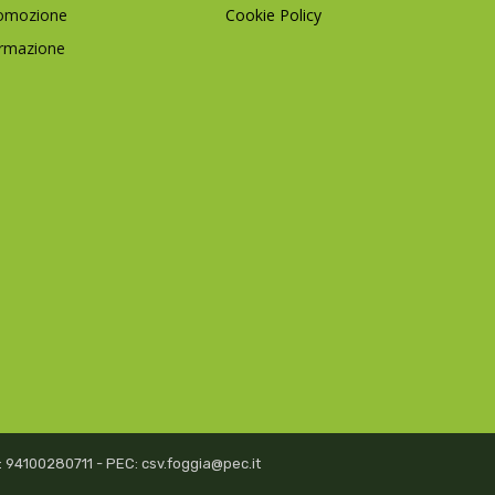
omozione
Cookie Policy
rmazione
isc: 94100280711 - PEC: csv.foggia@pec.it