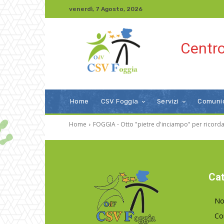
venerdì, 7 Agosto, 2026
Centro
Home
CSV Foggia
Servizi
Comuni
Home
FOGGIA - Otto "pietre d'inciampo" per ricordare
Cat
No
Co