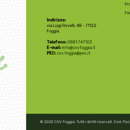
Pr
Fo
Indirizzo:
via Luigi Rovelli, 48 - 71122
Foggia
Telefono:
0881.747103
E-mail:
info@csvfoggia.it
PEC:
csv.foggia@pec.it
© 2025 CSV Foggia. Tutti i diritti riservati. Cod. F