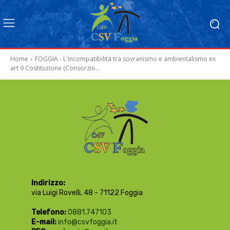
Home
FOGGIA - L'incompatibilità tra sovranismo e ambientalismo ex
art 9 Costituzione (Consorzio...
Indirizzo:
via Luigi Rovelli, 48 - 71122 Foggia
Telefono:
0881.747103
E-mail:
info@csvfoggia.it