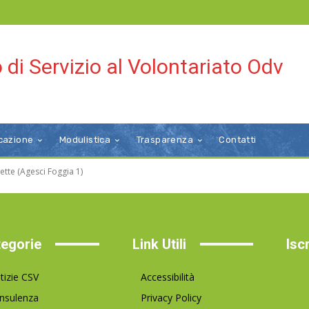
 di Servizio al Volontariato Odv
cazione
Modulistica
Trasparenza
Contatti
ette (Agesci Foggia 1)
egorie
Link Utili
Isc
tizie CSV
Accessibilità
nsulenza
Privacy Policy