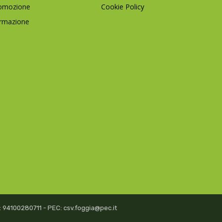
omozione
Cookie Policy
rmazione
isc: 94100280711 - PEC: csv.foggia@pec.it