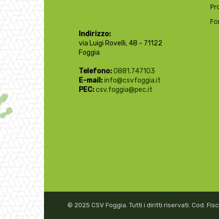
Pr
Fo
Indirizzo:
via Luigi Rovelli, 48 - 71122
Foggia
Telefono:
0881.747103
E-mail:
info@csvfoggia.it
PEC:
csv.foggia@pec.it
© 2025 CSV Foggia. Tutti i diritti riservati. Cod. F