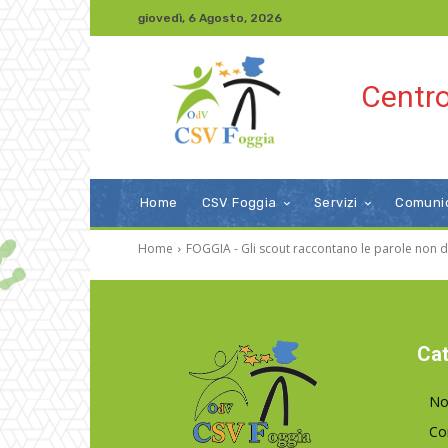
giovedì, 6 Agosto, 2026
Centro
Home
CSV Foggia
Servizi
Comuni
Home
FOGGIA - Gli scout raccontano le parole non d
Cat
No
Co