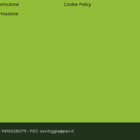
omozione
Cookie Policy
rmazione
isc: 94100280711 - PEC: csv.foggia@pec.it