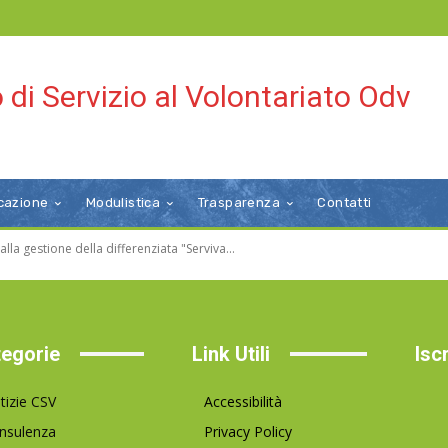
 di Servizio al Volontariato Odv
cazione
Modulistica
Trasparenza
Contatti
lla gestione della differenziata "Serviva...
egorie
Link Utili
Isc
tizie CSV
Accessibilità
nsulenza
Privacy Policy