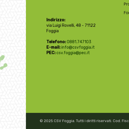
Pr
Fo
Indirizzo:
via Luigi Rovelli, 48 - 71122
Foggia
Telefono:
0881.747103
E-mail:
info@csvfoggia.it
PEC:
csv.foggia@pec.it
© 2025 CSV Foggia. Tutti i diritti riservati. Cod. F