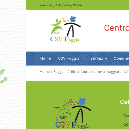
venerdì, 7 Agosto, 2026
Centro
Home
CSV Foggia
Servizi
Comuni
Home
Foggia - Critiche (pure interne a maggioranza) a
Cat
No
Co