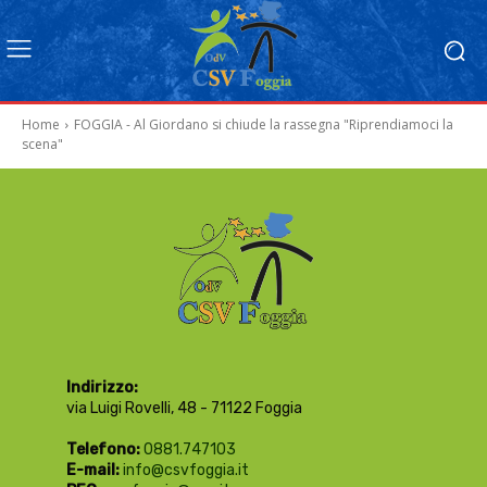
Home
FOGGIA - Al Giordano si chiude la rassegna "Riprendiamoci la
scena"
Indirizzo:
via Luigi Rovelli, 48 - 71122 Foggia
Telefono:
0881.747103
E-mail:
info@csvfoggia.it