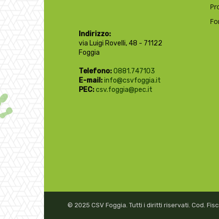
Pr
Fo
Indirizzo:
via Luigi Rovelli, 48 - 71122
Foggia
Telefono:
0881.747103
E-mail:
info@csvfoggia.it
PEC:
csv.foggia@pec.it
© 2025 CSV Foggia. Tutti i diritti riservati. Cod. F