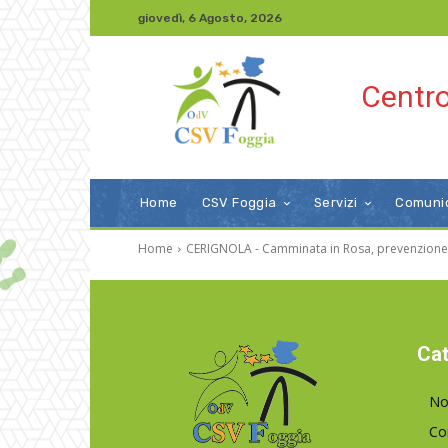
giovedì, 6 Agosto, 2026
Centro
Home
CSV Foggia
Servizi
Comuni
Home
CERIGNOLA - Camminata in Rosa, prevenzione 
Cat
No
Co