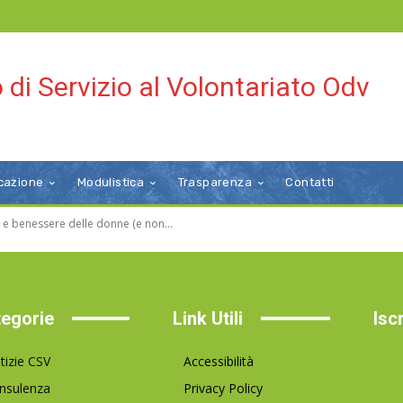
 di Servizio al Volontariato Odv
cazione
Modulistica
Trasparenza
Contatti
e benessere delle donne (e non...
egorie
Link Utili
Isc
tizie CSV
Accessibilità
nsulenza
Privacy Policy