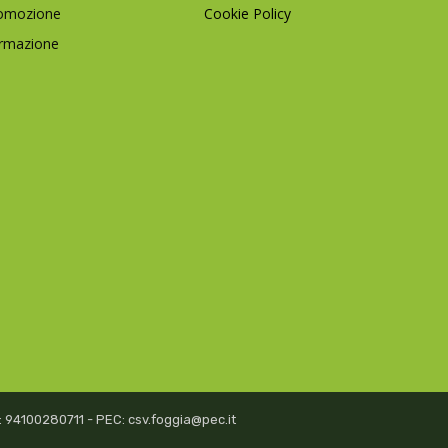
omozione
Cookie Policy
rmazione
isc: 94100280711 - PEC: csv.foggia@pec.it