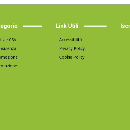
egorie
Link Utili
Isc
tizie CSV
Accessibilità
nsulenza
Privacy Policy
omozione
Cookie Policy
rmazione