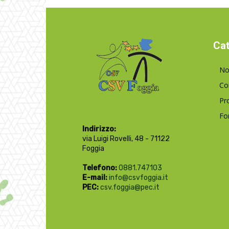
Cat
No
Co
Pr
Fo
Indirizzo:
via Luigi Rovelli, 48 - 71122
Foggia
Telefono:
0881.747103
E-mail:
info@csvfoggia.it
PEC:
csv.foggia@pec.it