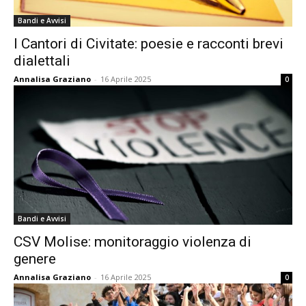
Bandi e Avvisi
I Cantori di Civitate: poesie e racconti brevi
dialettali
Annalisa Graziano
-
16 Aprile 2025
0
Bandi e Avvisi
CSV Molise: monitoraggio violenza di
genere
Annalisa Graziano
-
16 Aprile 2025
0