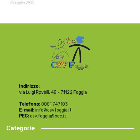
29 Luglio 2026
Indirizzo:
via Luigi Rovelli, 48 - 71122 Foggia
Telefono:
0881.747103
E-mail:
info@csvfoggia.it
PEC:
csv.foggia@pec.it
Categorie