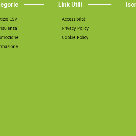
egorie
Link Utili
Isc
tizie CSV
Accessibilità
nsulenza
Privacy Policy
omozione
Cookie Policy
rmazione