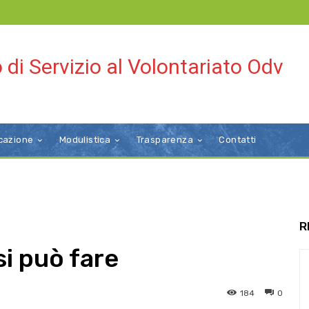
 di Servizio al Volontariato Odv
cazione
Modulistica
Trasparenza
Contatti
R
i può fare
184
0