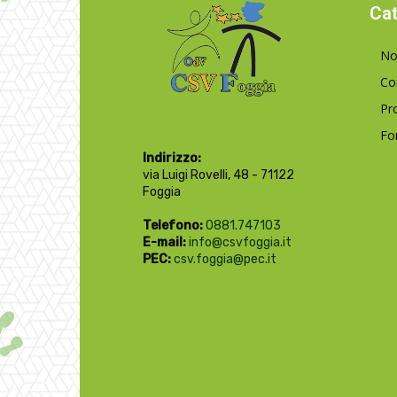
Cat
No
Co
Pr
Fo
Indirizzo:
via Luigi Rovelli, 48 - 71122
Foggia
Telefono:
0881.747103
E-mail:
info@csvfoggia.it
PEC:
csv.foggia@pec.it