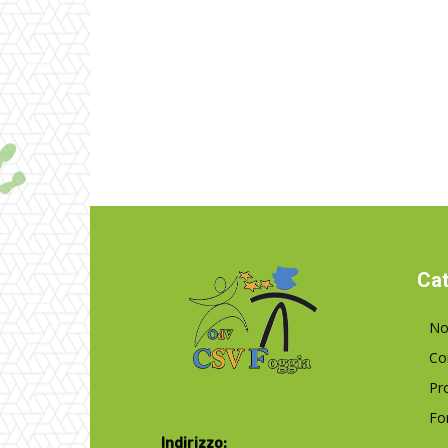
Cat
No
Co
Pr
Fo
Indirizzo: