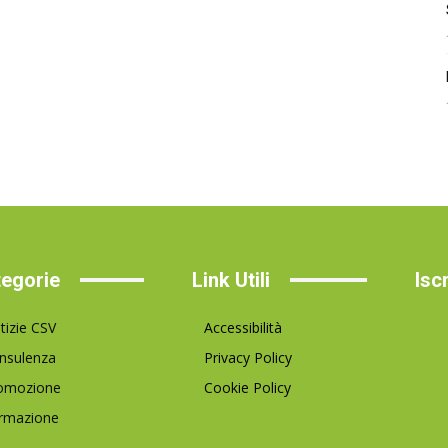
egorie
Link Utili
Isc
tizie CSV
Accessibilità
nsulenza
Privacy Policy
omozione
Cookie Policy
rmazione