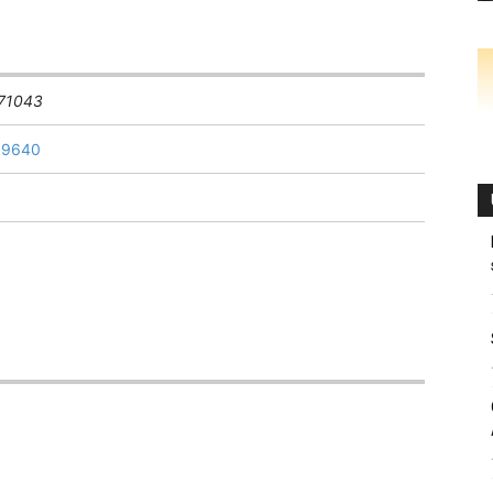
71043
89640