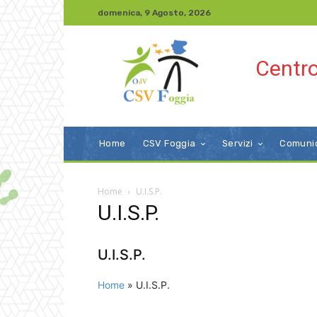
domenica, 9 Agosto, 2026
Centro
Home
CSV Foggia
Servizi
Comuni
Home
U.I.S.P.
U.I.S.P.
U.I.S.P.
Home
»
U.I.S.P.