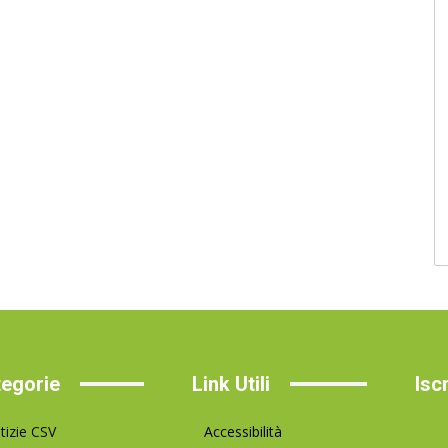
egorie
Link Utili
Isc
tizie CSV
Accessibilità