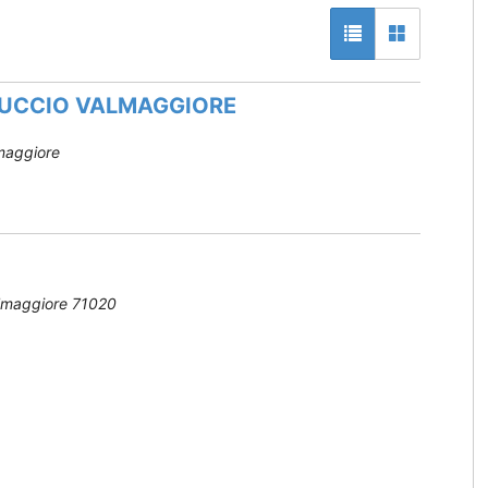
LLUCCIO VALMAGGIORE
lmaggiore
almaggiore
71020