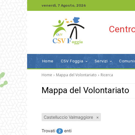
venerdì, 7 Agosto, 2026
Centro
Home
CSV Foggia
Servizi
Comuni
Home
Mappa del Volontariato
Ricerca
Mappa del Volontariato
Castelluccio Valmaggiore
×
Trovati
enti
2