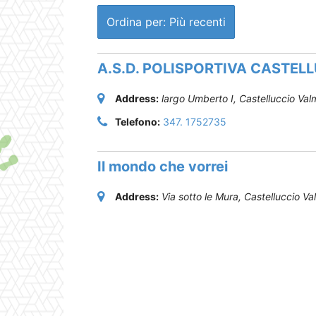
Ordina per: Più recenti
A.S.D. POLISPORTIVA CASTE
Address:
largo Umberto I
,
Castelluccio Va
Telefono:
347. 1752735
Il mondo che vorrei
Address:
Via sotto le Mura
,
Castelluccio V