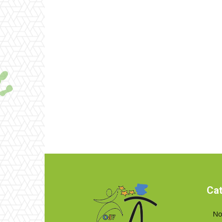
Cat
No