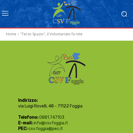
Home
"Terzo Spazio", il Volontariato fa rete
Indirizzo:
via Luigi Rovelli, 48 - 71122 Foggia
Telefono:
0881.747103
E-mail:
info@csvfoggia.it
PEC:
csv.foggia@pec.it