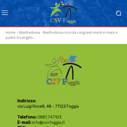
Home
Manfredonia - Manfredonia ricorda i migranti morti in mare e
padre Arcangelo...
Indirizzo:
via Luigi Rovelli, 48 - 71122 Foggia
Telefono:
0881.747103
E-mail:
info@csvfoggia.it