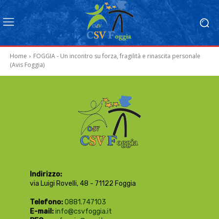
Home
FOGGIA - Un incontro su forza, fragilità e rinascita personale
(Avis Foggia)
Indirizzo:
via Luigi Rovelli, 48 - 71122 Foggia
Telefono:
0881.747103
E-mail:
info@csvfoggia.it