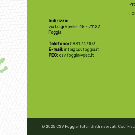
Pr
Fo
Indirizzo:
via Luigi Rovelli, 48 - 71122
Foggia
Telefono:
0881.747103
E-mail:
info@csvfoggia.it
PEC:
csv.foggia@pec.it
© 2025 CSV Foggia. Tutti i diritti riservati. Cod. F