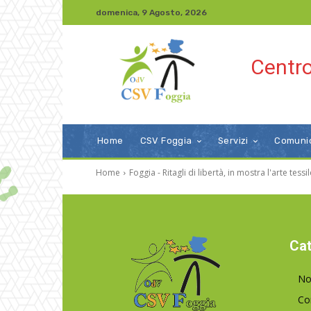
domenica, 9 Agosto, 2026
Centro
Home
CSV Foggia
Servizi
Comuni
Home
Foggia - Ritagli di libertà, in mostra l'arte tessi
Cat
No
Co