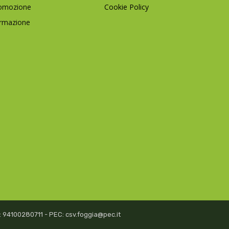
omozione
Cookie Policy
rmazione
isc: 94100280711 - PEC: csv.foggia@pec.it