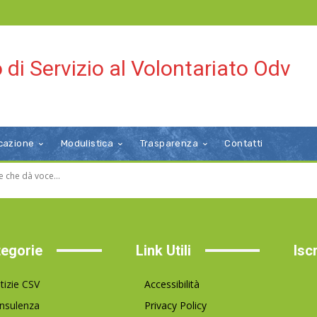
 di Servizio al Volontariato Odv
cazione
Modulistica
Trasparenza
Contatti
le che dà voce...
egorie
Link Utili
Isc
tizie CSV
Accessibilità
nsulenza
Privacy Policy