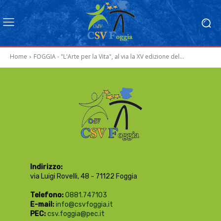
Home
FOGGIA - "L'Arte per la Vita", al via la XV edizione del...
Indirizzo:
via Luigi Rovelli, 48 - 71122 Foggia
Telefono:
0881.747103
E-mail:
info@csvfoggia.it
PEC:
csv.foggia@pec.it