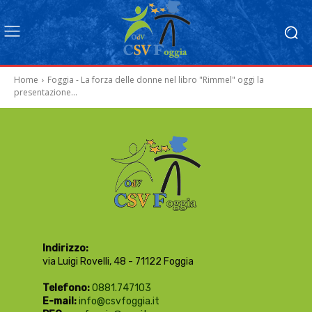
Home
Foggia - La forza delle donne nel libro "Rimmel" oggi la
presentazione...
Indirizzo:
via Luigi Rovelli, 48 - 71122 Foggia
Telefono:
0881.747103
E-mail:
info@csvfoggia.it