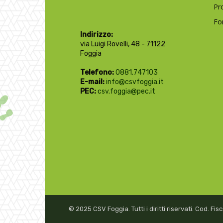
Pr
Fo
Indirizzo:
via Luigi Rovelli, 48 - 71122
Foggia
Telefono:
0881.747103
E-mail:
info@csvfoggia.it
PEC:
csv.foggia@pec.it
© 2025 CSV Foggia. Tutti i diritti riservati. Cod. F