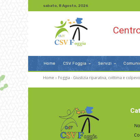
sabato, 8 Agosto, 2026
Centro
Home
CSV Foggia
Servizi
Comuni
Home
Foggia - Giustizia riparativa, cvittima e colpe
Cat
No
Co