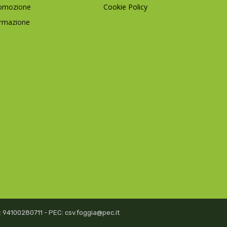
omozione
Cookie Policy
rmazione
isc: 94100280711 - PEC: csv.foggia@pec.it