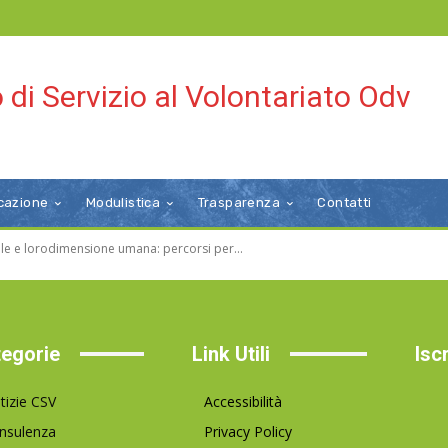
 di Servizio al Volontariato Odv
cazione
Modulistica
Trasparenza
Contatti
vole e lorodimensione umana: percorsi per...
egorie
Link Utili
Isc
tizie CSV
Accessibilità
nsulenza
Privacy Policy