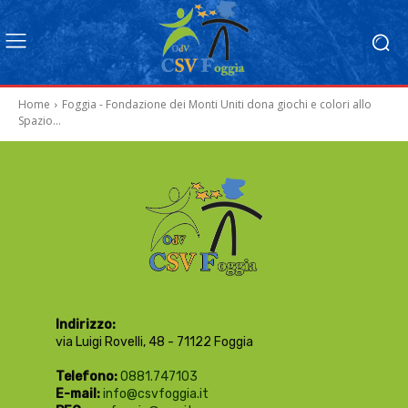
Home
Foggia - Fondazione dei Monti Uniti dona giochi e colori allo
Spazio...
Indirizzo:
via Luigi Rovelli, 48 - 71122 Foggia
Telefono:
0881.747103
E-mail:
info@csvfoggia.it