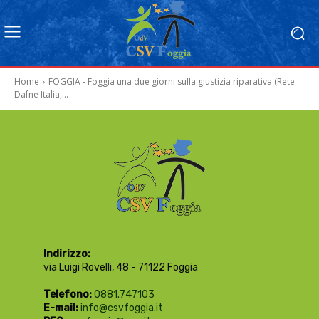
Home
FOGGIA - Foggia una due giorni sulla giustizia riparativa (Rete
Dafne Italia,...
Indirizzo:
via Luigi Rovelli, 48 - 71122 Foggia
Telefono:
0881.747103
E-mail:
info@csvfoggia.it